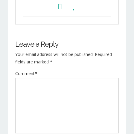
Kinder
Choirs
Leave a Reply
of
the
Your email address will not be published.
Required
High
fields are marked
*
Keyhole
Peak
Arch
Comment
*
06.03.2013