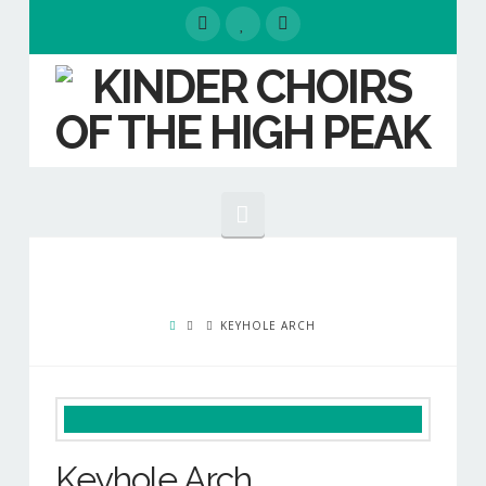
Navigation
HOME
EVENTS
KEYHOLE ARCH
ABOUT
Our People
Our Choirs
Keyhole Arch