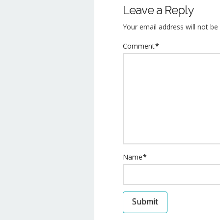
Leave a Reply
of
the
Your email address will not be 
High
Monterrey
Comment
*
Peak
Blue
06.03.2013
Name
*