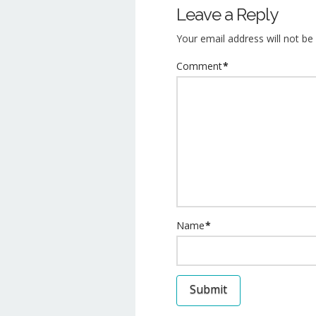
Leave a Reply
of
the
Your email address will not be 
High
Pike
Comment
*
Peak
Place
Market
06.03.2013
Name
*